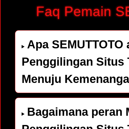
Faq Pemain 
Apa SEMUTTOTO a
Penggilingan Situs 
Menuju Kemenanga
Bagaimana peran 
Penggilingan Situs 