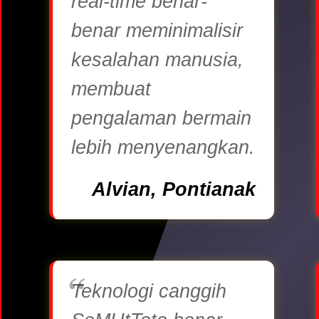
real-time benar-
benar meminimalisir
kesalahan manusia,
membuat
pengalaman bermain
lebih menyenangkan.
Alvian, Pontianak
Teknologi canggih