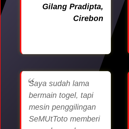
Gilang Pradipta,
Cirebon
Saya sudah lama
bermain togel, tapi
mesin penggilingan
SeMUtToto memberi