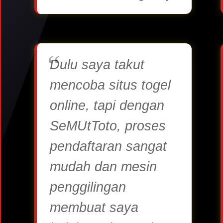
Dulu saya takut
mencoba situs togel
online, tapi dengan
SeMUtToto, proses
pendaftaran sangat
mudah dan mesin
penggilingan
membuat saya