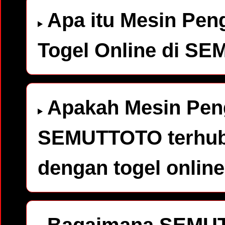
Apa itu Mesin Peng
Togel Online di S
Apakah Mesin Peng
SEMUTTOTO terhub
dengan togel onlin
Bagaimana SEMU