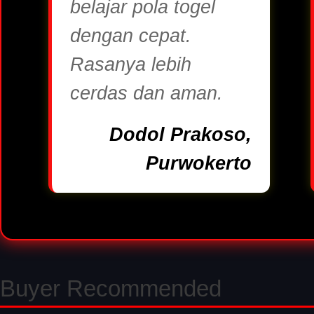
belajar pola togel
dengan cepat.
Rasanya lebih
cerdas dan aman.
Dodol Prakoso,
Purwokerto
Buyer Recommended