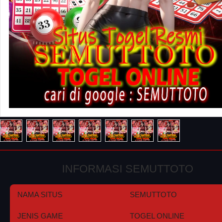
INFORMASI SEMUTTOTO
NAMA SITUS
SEMUTTOTO
JENIS GAME
TOGEL ONLINE