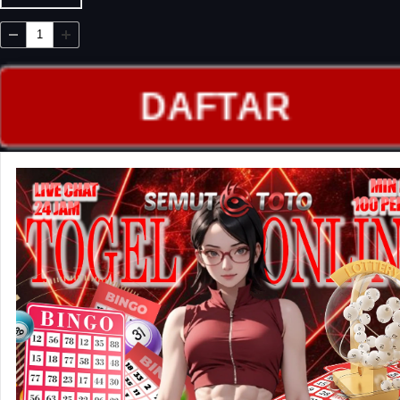
DAFTAR