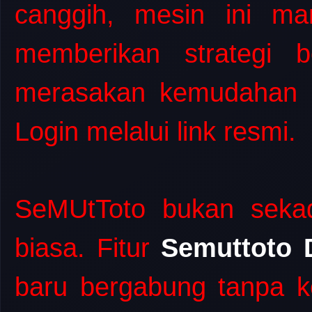
canggih, mesin ini m
memberikan strategi b
merasakan kemudahan i
Login melalui link resmi.
SeMUtToto bukan sekad
biasa. Fitur
Semuttoto D
baru bergabung tanpa 