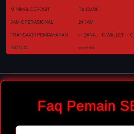
MINIMAL DEPOSIT
Rp 10.000
JAM OPERASIONAL
24 JAM
TRANSAKSI PEMBAYARAN
✅ BANK ✅ E-WALLET ✅ Q
RATING
⭐⭐⭐⭐⭐
Faq Pemain 