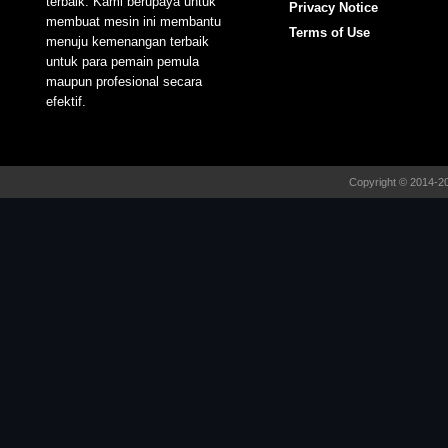
terbaik. Kami berupaya untuk
Privacy Notice
membuat mesin ini membantu
Terms of Use
menuju kemenangan terbaik
untuk para pemain pemula
maupun profesional secara
efektif.
Copyright © 2014-2