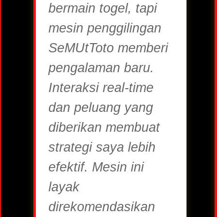
bermain togel, tapi
mesin penggilingan
SeMUtToto memberi
pengalaman baru.
Interaksi real-time
dan peluang yang
diberikan membuat
strategi saya lebih
efektif. Mesin ini
layak
direkomendasikan