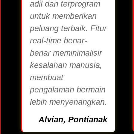
adil dan terprogram
untuk memberikan
peluang terbaik. Fitur
real-time benar-
benar meminimalisir
kesalahan manusia,
membuat
pengalaman bermain
lebih menyenangkan.
Alvian, Pontianak