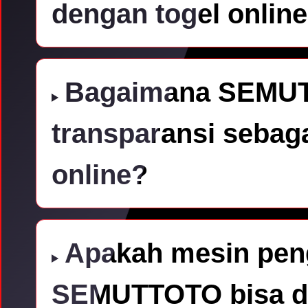
dengan togel onlin
Bagaimana SEMU
transparansi sebaga
online?
Apakah mesin peng
SEMUTTOTO bisa d